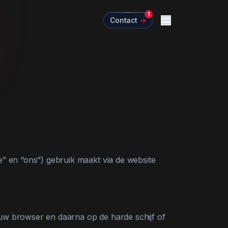
1
Contact
->
Menu
” en “ons”) gebruik maakt via de website
jouw browser en daarna op de harde schijf of