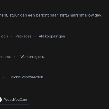
ement, stuur dan een bericht naar stef@marshmallow.dev.
Tools
•
Packages
•
API koppelingen
 nieuws
•
Werken bij ons!
•
Cookie voorwaarden
WoodYouCare