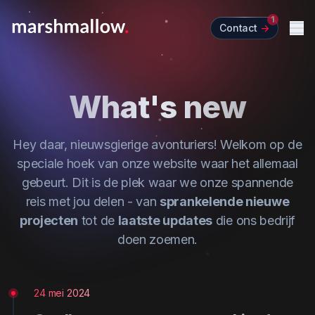
1
Contact
->
Me
What's new
Hey daar, nieuwsgierige avonturiers! Welkom op de
speciale hoek van onze website waar het allemaal
gebeurt. Dit is de plek waar we onze spannende
reis met jou delen - van
sprankelende nieuwe
projecten
tot de
laatste updates
die ons bedrijf
doen zoemen.
24 mei 2024