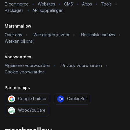
E-commerce
•
Websites
•
CMS
•
Apps
•
Tools
•
Packages
•
API koppelingen
Marshmallow
Over ons
•
Wie gingen je voor
•
Het laatste nieuws
•
Werken bij ons!
Voorwaarden
Algemene voorwaarden
•
Privacy voorwaarden
•
Cookie voorwaarden
Partnerships
Google Partner
CookieBot
WoodYouCare