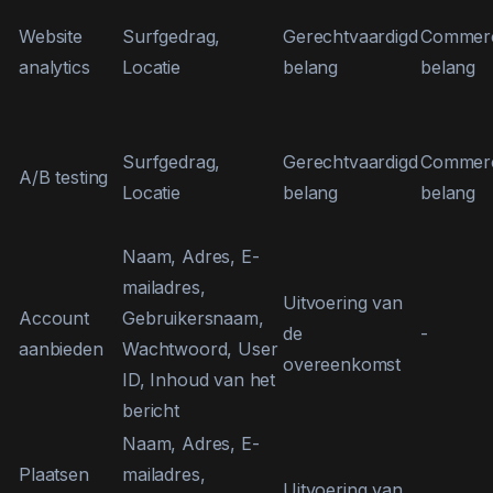
Website
Surfgedrag,
Gerechtvaardigd
Commerc
analytics
Locatie
belang
belang
Surfgedrag,
Gerechtvaardigd
Commerc
A/B testing
Locatie
belang
belang
Naam, Adres, E-
mailadres,
Uitvoering van
Account
Gebruikersnaam,
de
-
aanbieden
Wachtwoord, User
overeenkomst
ID, Inhoud van het
bericht
Naam, Adres, E-
Plaatsen
mailadres,
Uitvoering van