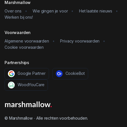
Marshmallow
Over ons
•
Wie gingen je voor
•
Het laatste nieuws
•
Werken bij ons!
Voorwaarden
Algemene voorwaarden
•
Privacy voorwaarden
•
Cookie voorwaarden
Partnerships
Google Partner
CookieBot
WoodYouCare
© Marshmallow
-
Alle rechten voorbehouden.