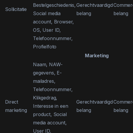
Bestelgeschiedenis,
Gerechtvaardigd
Commerc
Sollicitatie
Social media
belang
belang
account, Browser,
OS, User ID,
Telefoonnummer,
Profielfoto
Marketing
Naam, NAW-
gegevens, E-
mailadres,
Telefoonnummer,
Klikgedrag,
Direct
Gerechtvaardigd
Commerc
Interesse in een
marketing
belang
belang
product, Social
media account,
User ID,