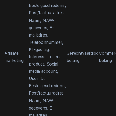
Bestelgeschiedenis,
Post/factuuradres
Naam, NAW-
gegevens, E-
mailadres,
Telefoonnummer,
Klikgedrag,
Affiliate
Gerechtvaardigd
Commerc
Interesse in een
marketing
belang
belang
product, Social
media account,
User ID,
Bestelgeschiedenis,
Post/factuuradres
Naam, NAW-
gegevens, E-
mailadres,