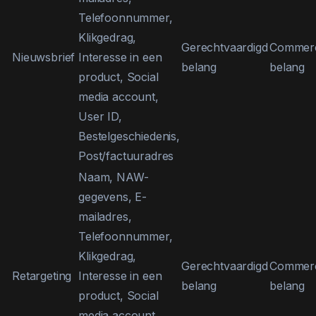
Telefoonnummer,
Klikgedrag,
Gerechtvaardigd
Commerc
Nieuwsbrief
Interesse in een
belang
belang
product, Social
media account,
User ID,
Bestelgeschiedenis,
Post/factuuradres
Naam, NAW-
gegevens, E-
mailadres,
Telefoonnummer,
Klikgedrag,
Gerechtvaardigd
Commerc
Retargeting
Interesse in een
belang
belang
product, Social
media account,