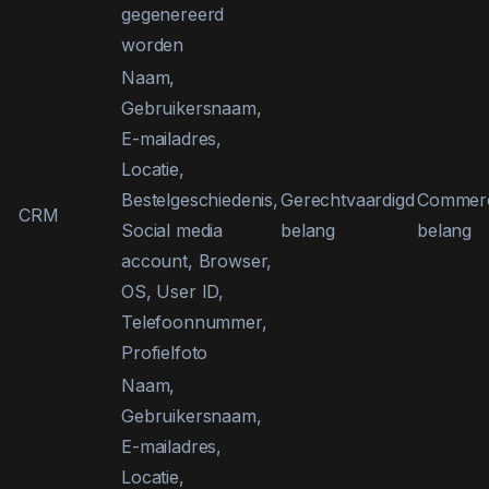
gegenereerd
worden
Naam,
Gebruikersnaam,
E-mailadres,
Locatie,
Bestelgeschiedenis,
Gerechtvaardigd
Commerc
CRM
Social media
belang
belang
account, Browser,
OS, User ID,
Telefoonnummer,
Profielfoto
Naam,
Gebruikersnaam,
E-mailadres,
Locatie,