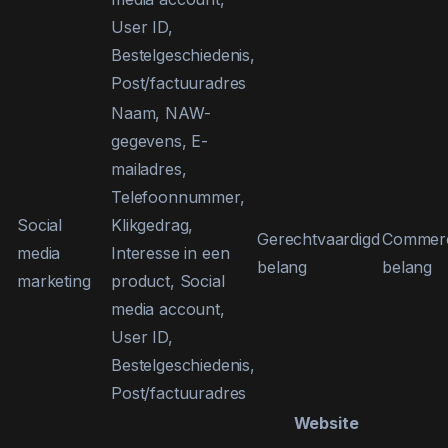
User ID,
Bestelgeschiedenis,
Post/factuuradres
Naam, NAW-
gegevens, E-
mailadres,
Telefoonnummer,
Social
Klikgedrag,
Gerechtvaardigd
Commerc
media
Interesse in een
belang
belang
marketing
product, Social
media account,
User ID,
Bestelgeschiedenis,
Post/factuuradres
Website