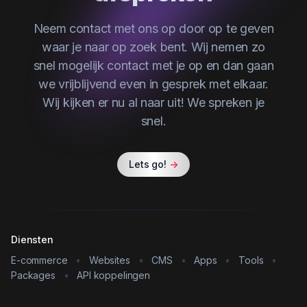
Neem contact met ons op door op te geven
waar je naar op zoek bent. Wij nemen zo
snel mogelijk contact met je op en dan gaan
we vrijblijvend even in gesprek met elkaar.
Wij kijken er nu al naar uit! We spreken je
snel.
Lets go!
->
Diensten
E-commerce
•
Websites
•
CMS
•
Apps
•
Tools
•
Packages
•
API koppelingen