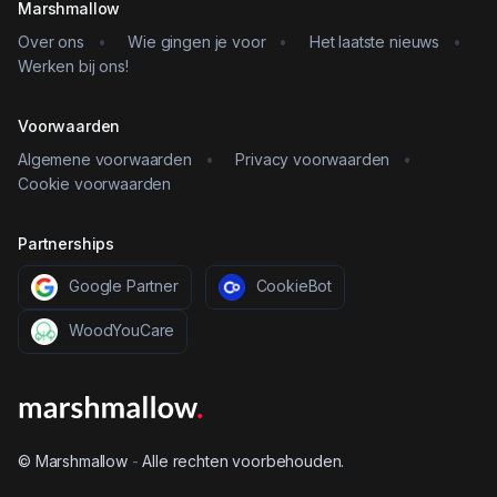
Marshmallow
Over ons
•
Wie gingen je voor
•
Het laatste nieuws
•
Werken bij ons!
Voorwaarden
Algemene voorwaarden
•
Privacy voorwaarden
•
Cookie voorwaarden
Partnerships
Google Partner
CookieBot
WoodYouCare
© Marshmallow
-
Alle rechten voorbehouden.