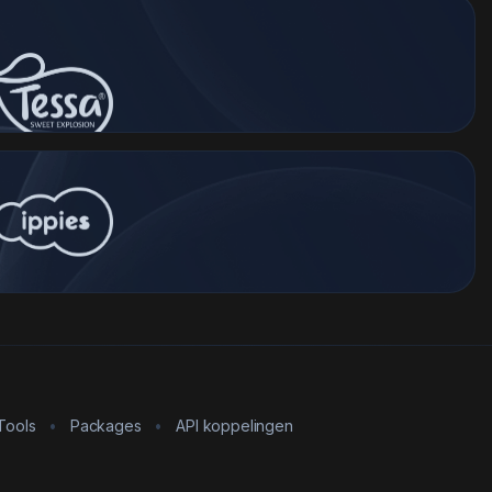
Tools
•
Packages
•
API koppelingen