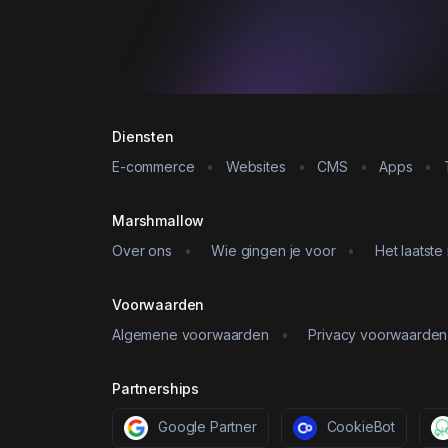
Diensten
E-commerce
•
Websites
•
CMS
•
Apps
•
Marshmallow
Over ons
•
Wie gingen je voor
•
Het laatste
Voorwaarden
Algemene voorwaarden
•
Privacy voorwaarden
Partnerships
Google Partner
CookieBot