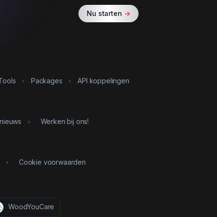
Nu starten
->
Tools
•
Packages
•
API koppelingen
 nieuws
•
Werken bij ons!
•
Cookie voorwaarden
WoodYouCare