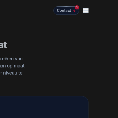
1
Contact
->
Menu
at
creëren van
 aan op maat
r niveau te