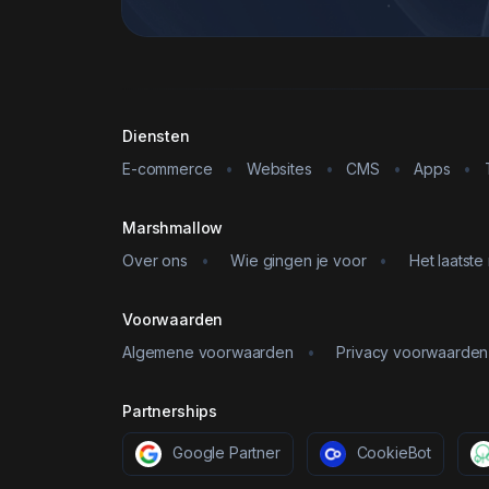
Diensten
E-commerce
•
Websites
•
CMS
•
Apps
•
Marshmallow
Over ons
•
Wie gingen je voor
•
Het laatste
Voorwaarden
Algemene voorwaarden
•
Privacy voorwaarden
Partnerships
Google Partner
CookieBot