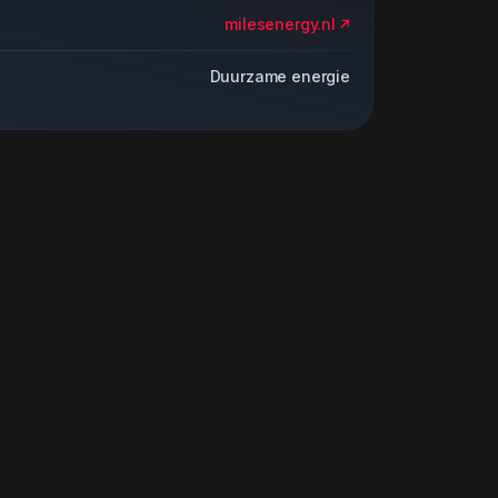
milesenergy.nl
Duurzame energie