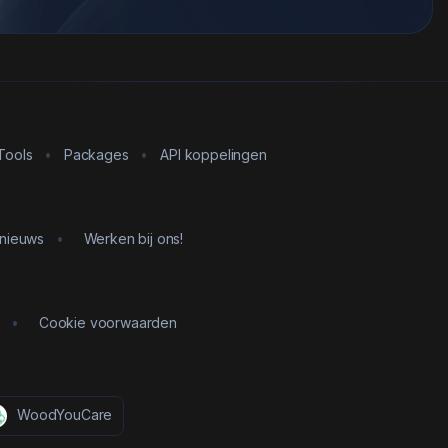
Tools
•
Packages
•
API koppelingen
 nieuws
•
Werken bij ons!
•
Cookie voorwaarden
WoodYouCare