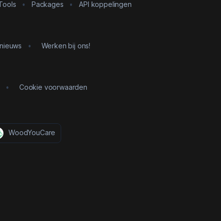
Tools
•
Packages
•
API koppelingen
 nieuws
•
Werken bij ons!
•
Cookie voorwaarden
WoodYouCare