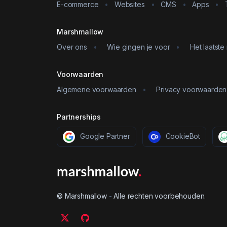
E-commerce
•
Websites
•
CMS
•
Apps
•
Marshmallow
Over ons
•
Wie gingen je voor
•
Het laatste
Voorwaarden
Algemene voorwaarden
•
Privacy voorwaarden
Partnerships
Google Partner
CookieBot
© Marshmallow
-
Alle rechten voorbehouden.