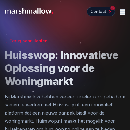
1
Contact
->
Me
<-
Terug naar klanten
Huisswop: Innovatieve
Oplossing voor de
Woningmarkt
Bij Marshmallow hebben we een unieke kans gehad om
samen te werken met Huisswop.nl, een innovatief
platform dat een nieuwe aanpak biedt voor de
woningmarkt. Huisswop.nl maakt het mogelijk voor
huiseigenaren om hun woning online aan te bieden,