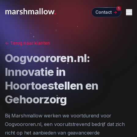
1
Contact
->
Me
<-
Terug naar klanten
Oogvoororen.nl:
Innovatie in
Hoortoestellen en
Gehoorzorg
Bij Marshmallow werken we voortdurend voor
Oogvoororen.nl, een vooruitstrevend bedrijf dat zich
richt op het aanbieden van geavanceerde