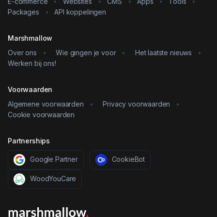
E-commerce
•
Websites
•
CMS
•
Apps
•
Tools
•
Packages
•
API koppelingen
Marshmallow
Over ons
•
Wie gingen je voor
•
Het laatste nieuws
•
Werken bij ons!
Voorwaarden
Algemene voorwaarden
•
Privacy voorwaarden
•
Cookie voorwaarden
Partnerships
Google Partner
CookieBot
WoodYouCare