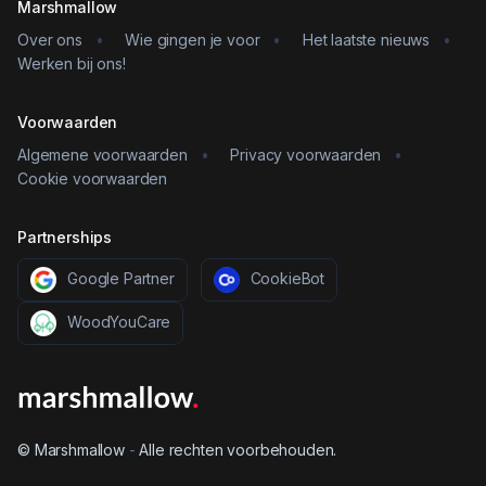
Marshmallow
Over ons
•
Wie gingen je voor
•
Het laatste nieuws
•
Werken bij ons!
Voorwaarden
Algemene voorwaarden
•
Privacy voorwaarden
•
Cookie voorwaarden
Partnerships
Google Partner
CookieBot
WoodYouCare
© Marshmallow
-
Alle rechten voorbehouden.