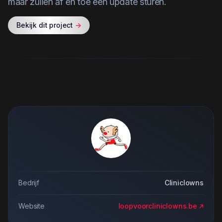
maar zullen af en toe een update sturen.
Bekijk dit project
->
Bedrijf
Cliniclowns
Website
loopvoorcliniclowns.be