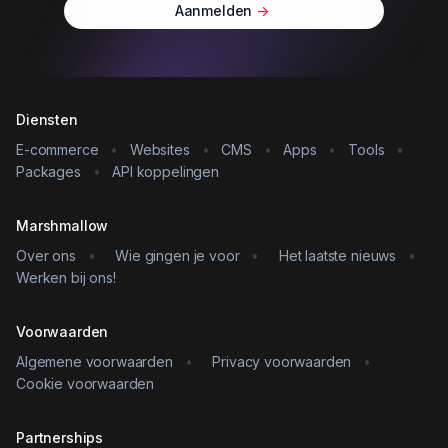
Aanmelden
->
Diensten
E-commerce
•
Websites
•
CMS
•
Apps
•
Tools
•
Packages
•
API koppelingen
Marshmallow
Over ons
•
Wie gingen je voor
•
Het laatste nieuws
•
Werken bij ons!
Voorwaarden
Algemene voorwaarden
•
Privacy voorwaarden
•
Cookie voorwaarden
Partnerships