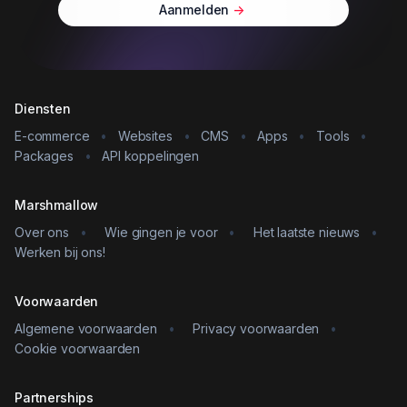
Aanmelden
->
Diensten
E-commerce
•
Websites
•
CMS
•
Apps
•
Tools
•
Packages
•
API koppelingen
Marshmallow
Over ons
•
Wie gingen je voor
•
Het laatste nieuws
•
Werken bij ons!
Voorwaarden
Algemene voorwaarden
•
Privacy voorwaarden
•
Cookie voorwaarden
Partnerships