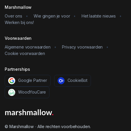
Marshmallow
Over ons
•
Wie gingen je voor
•
Het laatste nieuws
•
Werken bij ons!
Voorwaarden
Algemene voorwaarden
•
Privacy voorwaarden
•
Cookie voorwaarden
Partnerships
Google Partner
CookieBot
WoodYouCare
© Marshmallow
-
Alle rechten voorbehouden.